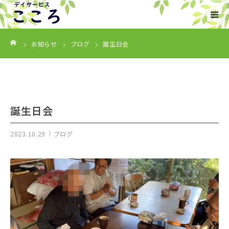
ーム
HOME
お知らせ
ブログ
誕生日会
事業内容
ご利用について
誕生日会
会社概要
2023.10.29
ブログ
お知らせ
お問い合わせ