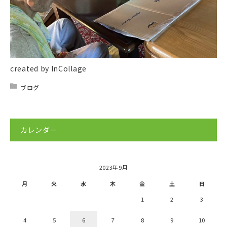
created by InCollage
ブログ
カレンダー
2023年9月
月
火
水
木
金
土
日
1
2
3
4
5
6
7
8
9
10