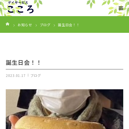
ーム
HOME
お知らせ
ブログ
誕生日会！！
事業内容
ご利用について
誕生日会！！
会社概要
2023.01.17
ブログ
お知らせ
お問い合わせ