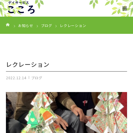
ーム
HOME
お知らせ
ブログ
レクレーション
事業内容
ご利用について
レクレーション
会社概要
2022.12.14
ブログ
お知らせ
お問い合わせ