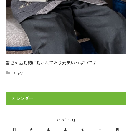
皆さん活動的に動かれており元気いっぱいです
ブログ
カレンダー
2022年12月
月
火
水
木
金
土
日