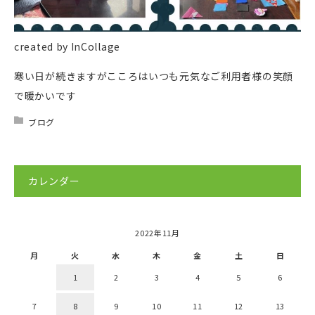
created by InCollage
寒い日が続きますがこころはいつも元気なご利用者様の笑顔
で暖かいです
ブログ
カレンダー
2022年11月
月
火
水
木
金
土
日
1
2
3
4
5
6
7
8
9
10
11
12
13